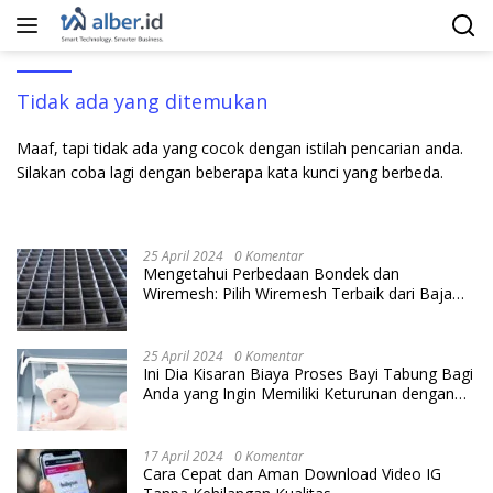
Langsung
ke
konten
Tidak ada yang ditemukan
Maaf, tapi tidak ada yang cocok dengan istilah pencarian anda.
Silakan coba lagi dengan beberapa kata kunci yang berbeda.
25 April 2024
0 Komentar
Mengetahui Perbedaan Bondek dan
Wiremesh: Pilih Wiremesh Terbaik dari Baja
Utama Steel
25 April 2024
0 Komentar
Ini Dia Kisaran Biaya Proses Bayi Tabung Bagi
Anda yang Ingin Memiliki Keturunan dengan
Cara IVF
17 April 2024
0 Komentar
Cara Cepat dan Aman Download Video IG